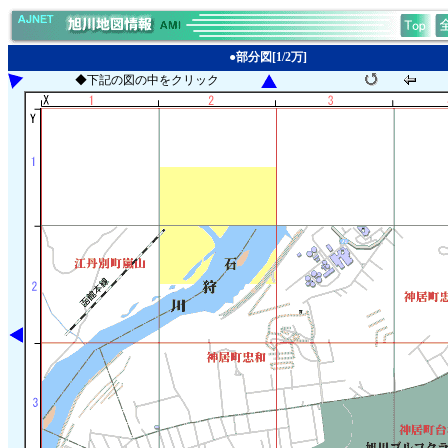
●部分図[1/2万]
◆下記の図の中をクリック