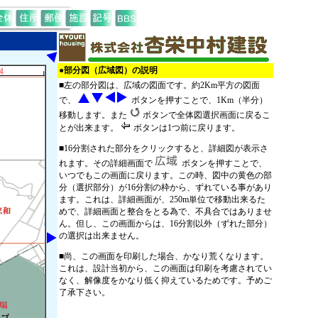
●部分図（広域図）の説明
■左の部分図は、広域の図面です。約2Km平方の図面
で、
ボタンを押すことで、1Km（半分）
移動します。また
ボタンで全体図選択画面に戻るこ
とが出来ます。
ボタンは1つ前に戻ります。
■16分割された部分をクリックすると、詳細図が表示さ
れます。その詳細画面で
ボタンを押すことで、
いつでもこの画面に戻ります。この時、図中の黄色の部
分（選択部分）が16分割の枠から、ずれている事があり
ます。これは、詳細画面が、250m単位で移動出来るた
めで、詳細画面と整合をとる為で、不具合ではありませ
ん。但し、この画面からは、16分割以外（ずれた部分）
の選択は出来ません。
■尚、この画面を印刷した場合、かなり荒くなります。
これは、設計当初から、この画面は印刷を考慮されてい
なく、解像度をかなり低く抑えているためです。予めご
了承下さい。