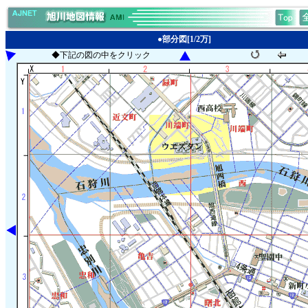
●部分図[1/2万]
◆下記の図の中をクリック