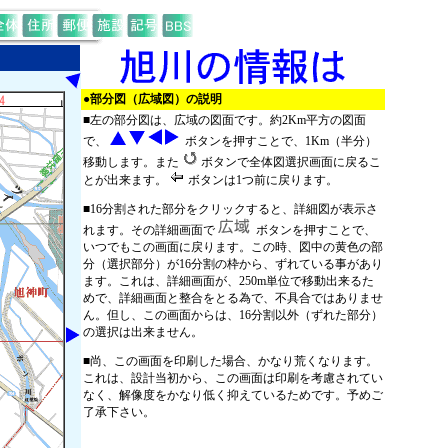
●部分図（広域図）の説明
■左の部分図は、広域の図面です。約2Km平方の図面
で、
ボタンを押すことで、1Km（半分）
移動します。また
ボタンで全体図選択画面に戻るこ
とが出来ます。
ボタンは1つ前に戻ります。
■16分割された部分をクリックすると、詳細図が表示さ
れます。その詳細画面で
ボタンを押すことで、
いつでもこの画面に戻ります。この時、図中の黄色の部
分（選択部分）が16分割の枠から、ずれている事があり
ます。これは、詳細画面が、250m単位で移動出来るた
めで、詳細画面と整合をとる為で、不具合ではありませ
ん。但し、この画面からは、16分割以外（ずれた部分）
の選択は出来ません。
■尚、この画面を印刷した場合、かなり荒くなります。
これは、設計当初から、この画面は印刷を考慮されてい
なく、解像度をかなり低く抑えているためです。予めご
了承下さい。