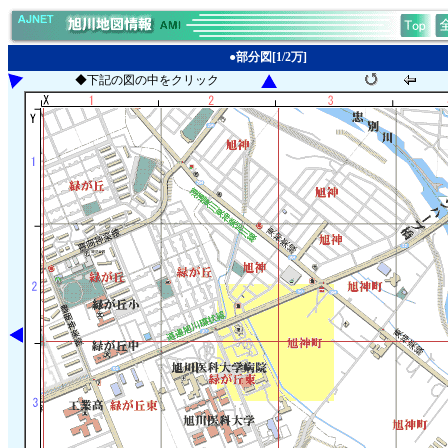
●部分図[1/2万]
◆下記の図の中をクリック