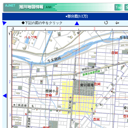
●部分図[1/2万]
◆下記の図の中をクリック