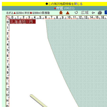
◆この旭川地図情報を
閉じる
●
付近
(0021)