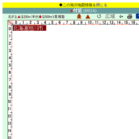
◆この旭川地図情報を
閉じる
●
付近
(0024)