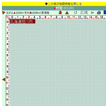
◆この旭川地図情報を
閉じる
●
付近
(0120)