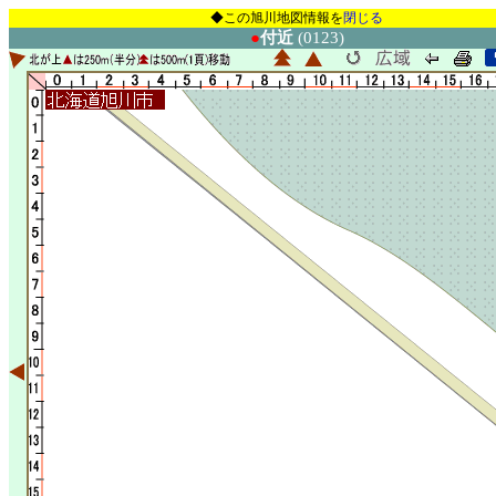
◆この旭川地図情報を
閉じる
●
付近
(0123)