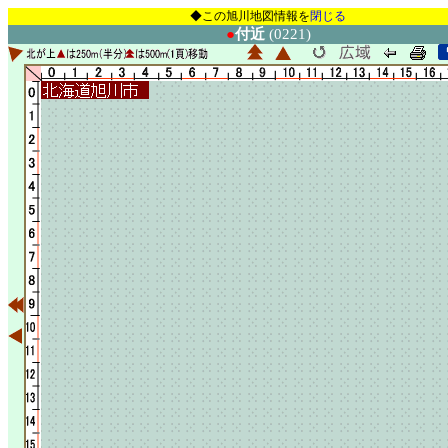
◆この旭川地図情報を
閉じる
●
付近
(0221)