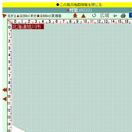
◆この旭川地図情報を
閉じる
●
付近
(0222)