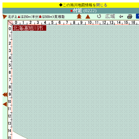
◆この旭川地図情報を
閉じる
●
付近
(0222)