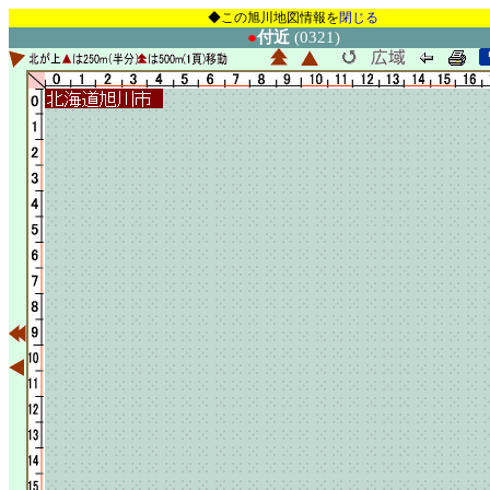
◆この旭川地図情報を
閉じる
●
付近
(0321)