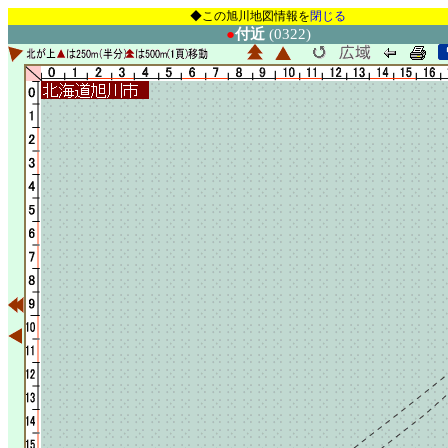
◆この旭川地図情報を
閉じる
●
付近
(0322)