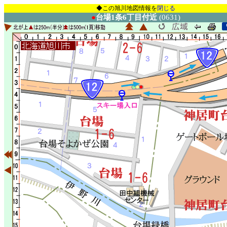
◆この旭川地図情報を
閉じる
●
台場1条6丁目付近
(0631)