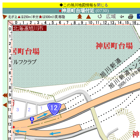
◆この旭川地図情報を
閉じる
●
神居町台場付近
(0730)