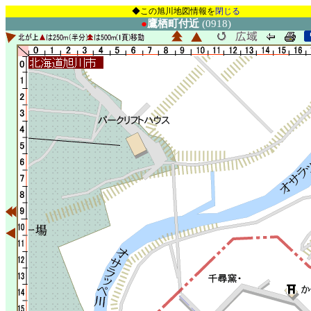
◆この旭川地図情報を
閉じる
●
鷹栖町付近
(0918)