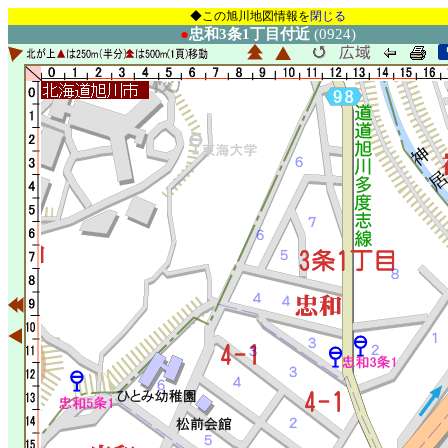
◆この旭川地図情報を
閉じる
●
忠和3条1丁目付近
(0924)