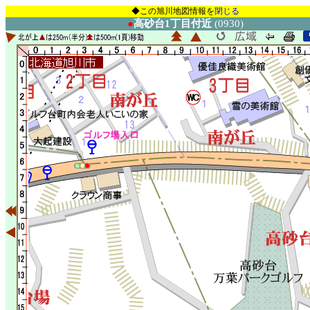
◆この旭川地図情報を
閉じる
●
高砂台1丁目付近
(0930)