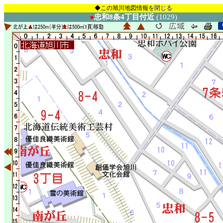
◆この旭川地図情報を
閉じる
●
忠和8条4丁目付近
(1029)