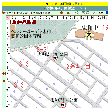
◆この旭川地図情報を
閉じる
●
忠和2条4丁目付近
(1225)