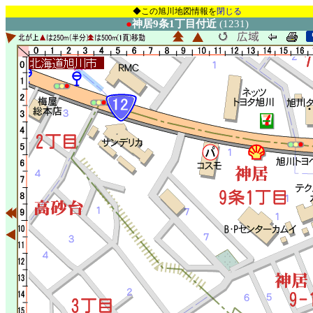
◆この旭川地図情報を
閉じる
●
神居9条1丁目付近
(1231)