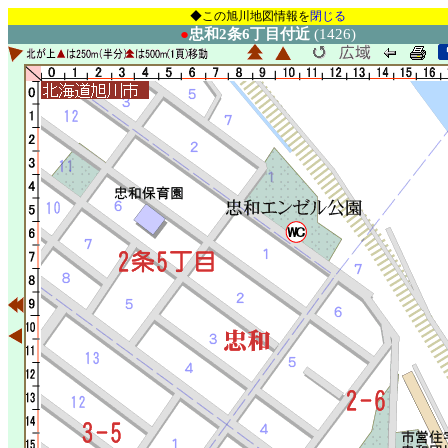
◆この旭川地図情報を
閉じる
●
忠和2条6丁目付近
(1426)