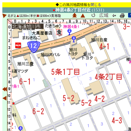
◆この旭川地図情報を
閉じる
●
神居4条2丁目付近
(1531)