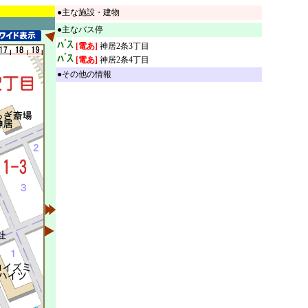
●主な施設・建物
●主なバス停
[電あ]
神居2条3丁目
[電あ]
神居2条4丁目
●その他の情報