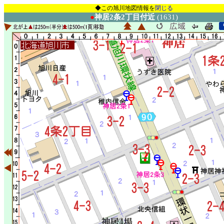
◆この旭川地図情報を
閉じる
●
神居2条2丁目付近
(1631)