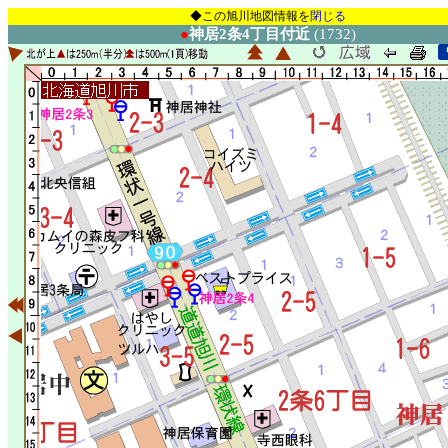
◆この旭川地図情報を
閉じる
●
神居2条4丁目付近
(1732)