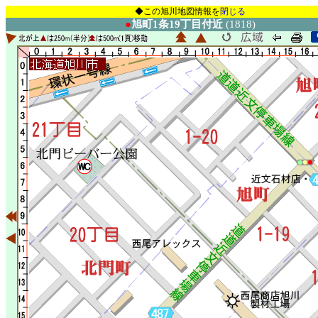
◆この旭川地図情報を
閉じる
●
旭町1条19丁目付近
(1818)