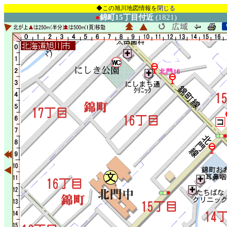
◆この旭川地図情報を
閉じる
●
錦町15丁目付近
(1821)