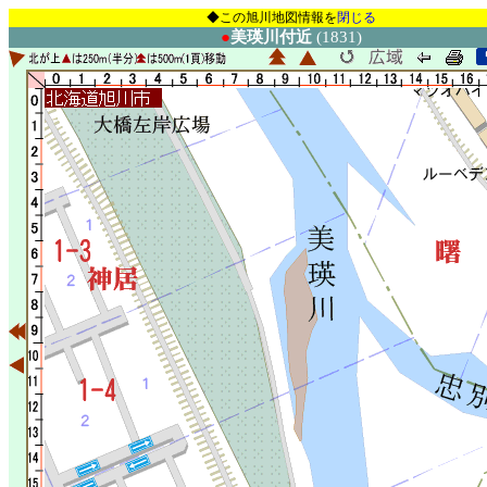
◆この旭川地図情報を
閉じる
●
美瑛川付近
(1831)