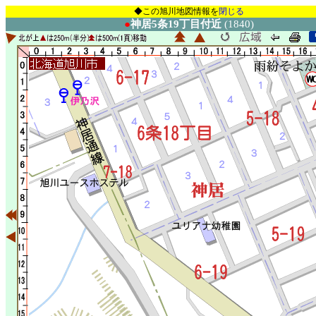
◆この旭川地図情報を
閉じる
●
神居5条19丁目付近
(1840)