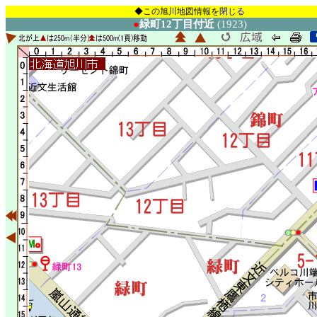
◆この旭川地図情報を
閉じる
●
緑町12丁目付近
(1923)