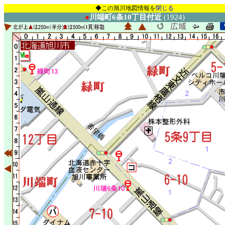
◆この旭川地図情報を
閉じる
●
川端町6条10丁目付近
(1924)