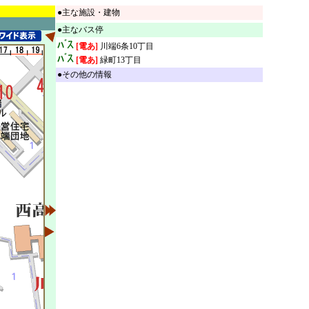
●主な施設・建物
●主なバス停
[電あ]
川端6条10丁目
[電あ]
緑町13丁目
●その他の情報