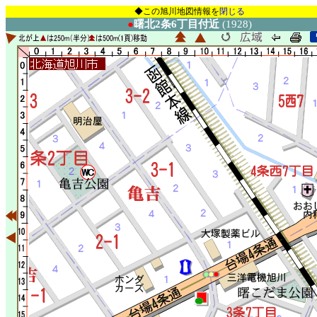
◆この旭川地図情報を
閉じる
●
曙北2条6丁目付近
(1928)