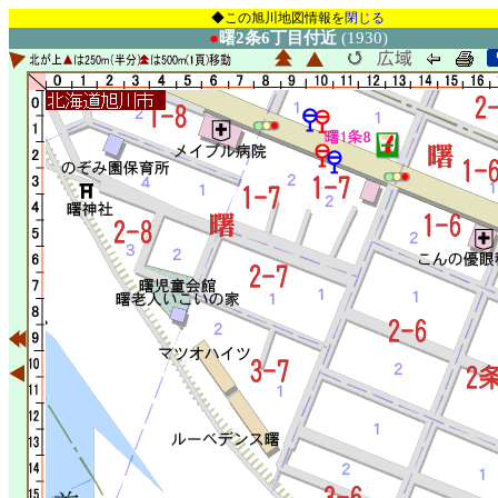
◆この旭川地図情報を
閉じる
●
曙2条6丁目付近
(1930)