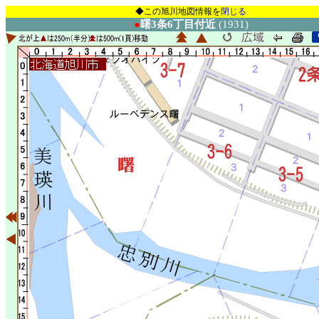
◆この旭川地図情報を
閉じる
●
曙3条6丁目付近
(1931)