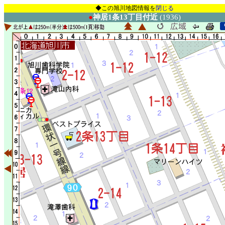
◆この旭川地図情報を
閉じる
●
神居1条13丁目付近
(1936)