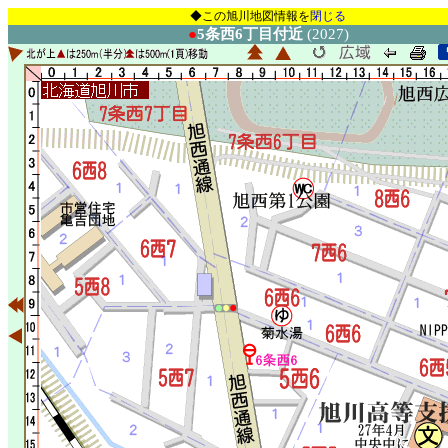
◆この旭川地図情報を
閉じる
●
5条西6丁目付近
(2027)