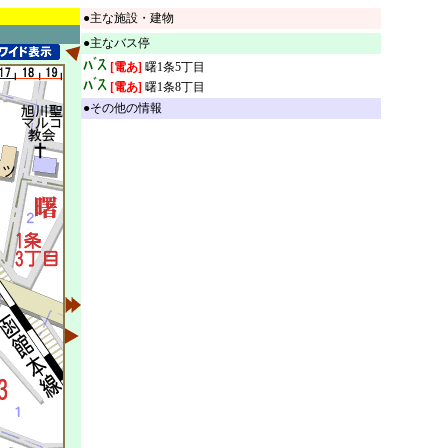
●主な施設・建物
●主なバス停
[電あ]
曙1条5丁目
[電あ]
曙1条8丁目
●その他の情報