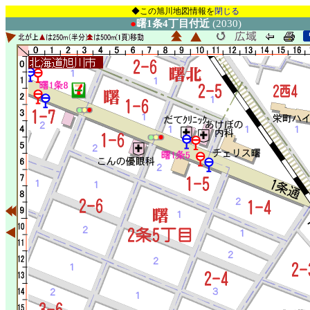
◆この旭川地図情報を
閉じる
●
曙1条4丁目付近
(2030)