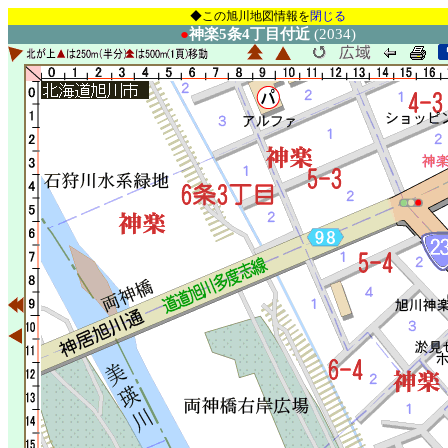
◆この旭川地図情報を
閉じる
●
神楽5条4丁目付近
(2034)