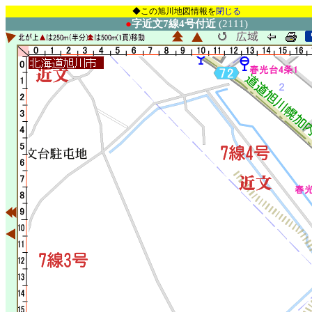
◆この旭川地図情報を
閉じる
●
字近文7線4号付近
(2111)