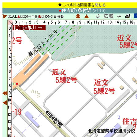
◆この旭川地図情報を
閉じる
●
住吉町7条付近
(2116)