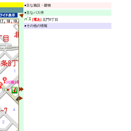
●主な施設・建物
●主なバス停
[電あ]
北門9丁目
●その他の情報