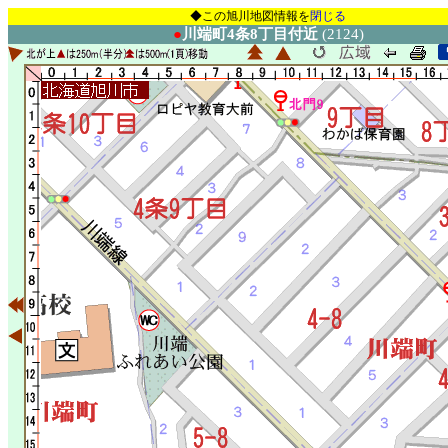
◆この旭川地図情報を
閉じる
●
川端町4条8丁目付近
(2124)