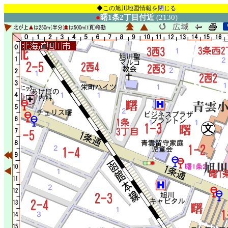
◆この旭川地図情報を
閉じる
●
曙1条2丁目付近
(2130)