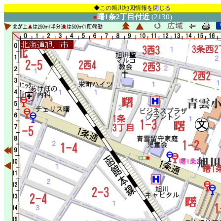
◆この旭川地図情報を
閉じる
●
曙1条2丁目付近
(2130)