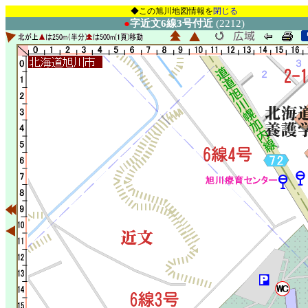
◆この旭川地図情報を
閉じる
●
字近文6線3号付近
(2212)