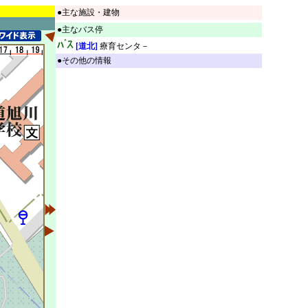
●主な施設・建物
●主なバス停
[道北]
療育センタ－
●その他の情報