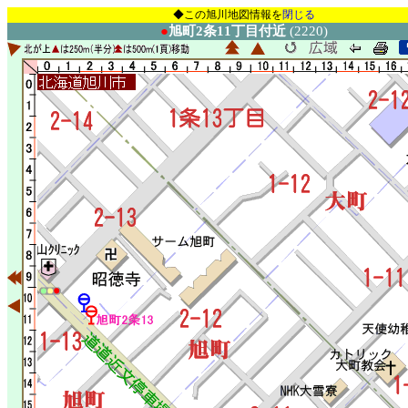
◆この旭川地図情報を
閉じる
●
旭町2条11丁目付近
(2220)