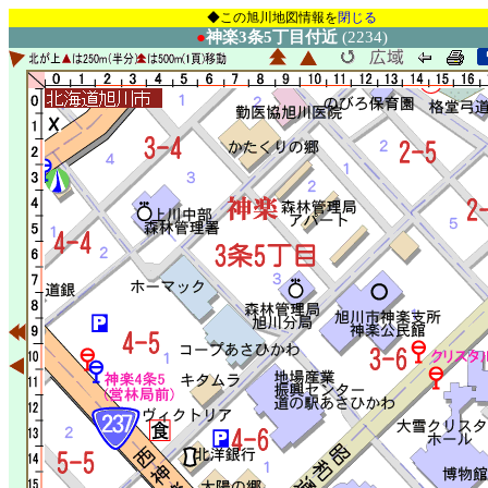
◆この旭川地図情報を
閉じる
●
神楽3条5丁目付近
(2234)