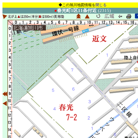
◆この旭川地図情報を
閉じる
●
春光町1区11条付近
(2315)