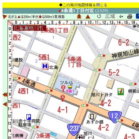
◆この旭川地図情報を
閉じる
●
4条通1丁目付近
(2329)