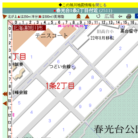
◆この旭川地図情報を
閉じる
●
春光台1条2丁目付近
(2511)