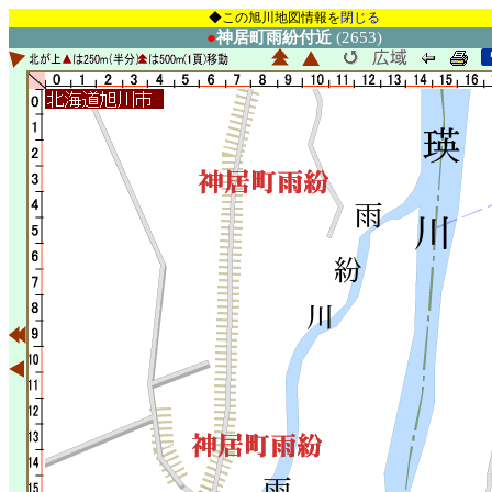
◆この旭川地図情報を
閉じる
●
神居町雨紛付近
(2653)